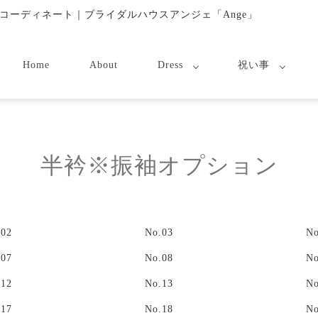
コーディネート｜ブライダルハウスアンジェ「Ange」
Home
About
Dress
祝い事
半衿※振袖オプション
.02
No.03
No
.07
No.08
No
.12
No.13
No
.17
No.18
No